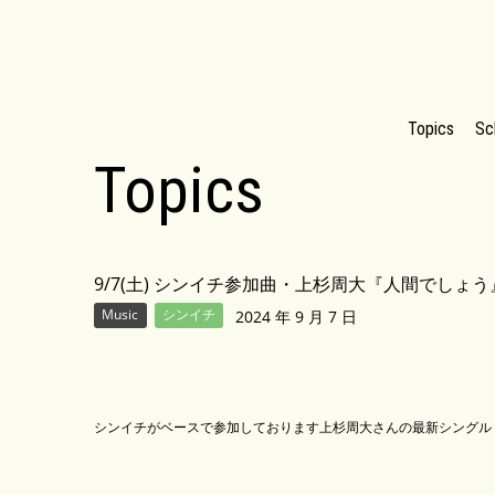
Topics
Sc
Topics
9/7(土) シンイチ参加曲・上杉周大『人間でしょ
Music
シンイチ
2024 年 9 月 7 日
シンイチがベースで参加しております上杉周大さんの最新シングル