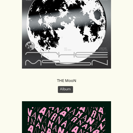
THE MooN
Album