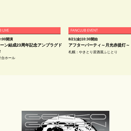
 LIVE
FANCLUB EVENT
19:00開演
8/21(金)10:30開始
ーン結成23周年記念アンプラグド
アフターパーティ～月光赤提灯～
台
札幌：やきとり居酒屋ふじとり
計台ホール