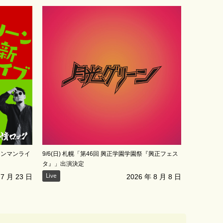
ワンマンライ
9/6(日) 札幌「第46回 興正学園学園祭『興正フェス
タ』」出演決定
Live
 7 月 23 日
2026 年 8 月 8 日