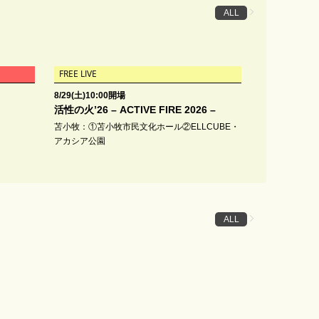
ALL
FREE LIVE
8/29(土)10:00開場
活性の火’26 – ACTIVE FIRE 2026 –
苫小牧：①苫小牧市民文化ホール②ELLCUBE・
アカシア公園
ALL