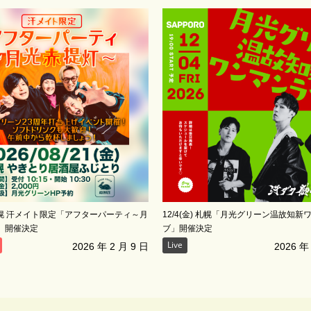
) 札幌 汗メイト限定「アフターパーティ～月
12/4(金) 札幌「月光グリーン温故知新
」開催決定
ブ」開催決定
Live
2026 年 2 月 9 日
2026 年