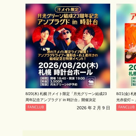
8/20(木) 札幌 汗メイト限定「月光グリーン結成23
8/21(金
周年記念アンプラグド in 時計台」開催決定
光赤提灯～
FANCLUB
FANCLUB
2026 年 2 月 9 日