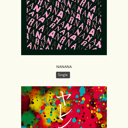
NANANA
Single